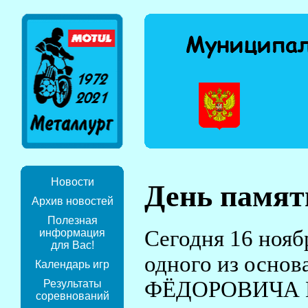
Новости
День памят
Архив новостей
Полезная
Сегодня 16 ноябр
информация
для Вас!
одного из осно
Календарь игр
ФЁДОРОВИЧА ГАЕ
Результаты
соревнований