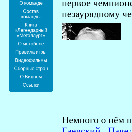
первое чемпионс
О команде
незаурядному че
Состав
команды
Книга
«Легендарный
«Металлург»
О мотоболе
Правила игры
Видеофильмы
Сборные стран
О Видном
Ссылки
Немного о нём п
Гаевский,_Паве