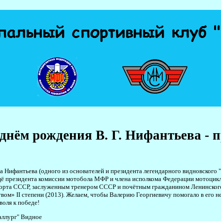
днём рождения В. Г. Нифантьева - 
 Нифантьева (одного из основателей и президента легендарного видновского 
 ещё президента комиссии мотобола МФР и члена исполкома Федерации мотоцик
порта СССР, заслуженным тренером СССР и почётным гражданином Ленинского
твом» II степени (2013). Желаем, чтобы Валерию Георгиевичу помогало в его 
оля к победе!
аллург" Видное