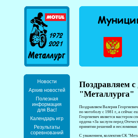
Новости
Поздравляем с 
Архив новостей
"Металлурга"
Полезная
информация
Поздравляем Валерия Георгиевича
для Вас!
по мотоболу с 1981 г., а сейчас
Георгиевич является мастером с
Календарь игр
ордена «За заслуги перед Отечес
принятии решений и несломимая в
Результаты
соревнований
С уважением, коллектив СК "Мет